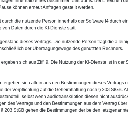
nfragen innerhalb eines bestimmten Zeitraums. Bei Erreichen de
Pause können erneut Anfragen gestellt werden.
gt durch die nutzende Person innerhalb der Software f4 durch e
g von Daten durch die KI-Dienste statt.
genstand dieses Vertrags. Die nutzende Person trägt die alleini
inschließlich der Übertragungswege des genutzten Rechners.
 ergeben sich aus Ziff. 9. Die Nutzung der KI-Dienste ist in der 
en ergeben sich allein aus den Bestimmungen dieses Vertrags 
wie der Verpflichtung auf die Geheimhaltung nach § 203 StGB.
tandteil, selbst wenn audiotranskription diesen nicht ausdrückl
n des Vertrags und den Bestimmungen aus dem Vertrag über di
h § 203 StGB gehen die Bestimmungen der beiden letztgenannt