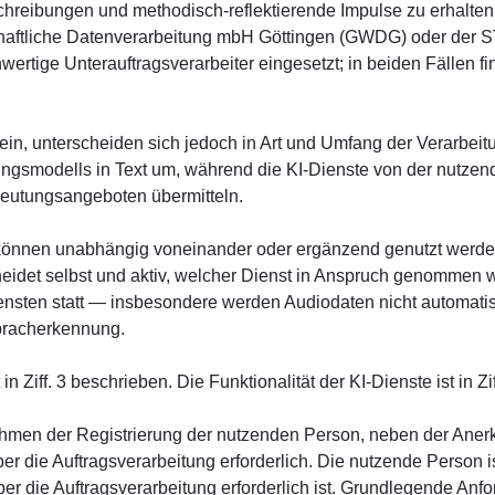
reibungen und methodisch-reflektierende Impulse zu erhalten.
enschaftliche Datenverarbeitung mbH Göttingen (GWDG) oder d
wertige Unterauftragsverarbeiter eingesetzt; in beiden Fällen fi
in, unterscheiden sich jedoch in Art und Umfang der Verarbeit
ungsmodells in Text um, während die KI-Dienste von der nutze
eutungsangeboten übermitteln.
 können unabhängig voneinander oder ergänzend genutzt werden.
eidet selbst und aktiv, welcher Dienst in Anspruch genommen wi
nsten statt — insbesondere werden Audiodaten nicht automatis
Spracherkennung.
 in Ziff. 3 beschrieben. Die Funktionalität der KI-Dienste ist in Zi
ahmen der Registrierung der nutzenden Person, neben der Aner
er die Auftragsverarbeitung erforderlich. Die nutzende Person i
ber die Auftragsverarbeitung erforderlich ist. Grundlegende Anf