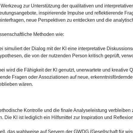
Werkzeug zur Unterstützung der qualitativen und interpretativen
Deutungsangebote, inspirierende Impulse und reflektierende Frage
u hinterfragen, neue Perspektiven zu entdecken und die analytis
issenschaftliche Methoden wie:
i simuliert der Dialog mit der KI eine interpretative Diskussion
ypothesen, die von der nutzenden Person kritisch geprüft, verwo
ei wird die Fähigkeit der KI genutzt, unerwartete und kreative Q
ende Fragen oder Assoziationen auf neue, erkenntnisfördernde 
eblieben wären.
thodische Kontrolle und die finale Analyseleistung verbleiben z
ie KI ist lediglich ein Hilfsmittel zur Inspiration und Reflexion
ll, das wahlweise auf Servern der GWDG (Gesellschaft für wi