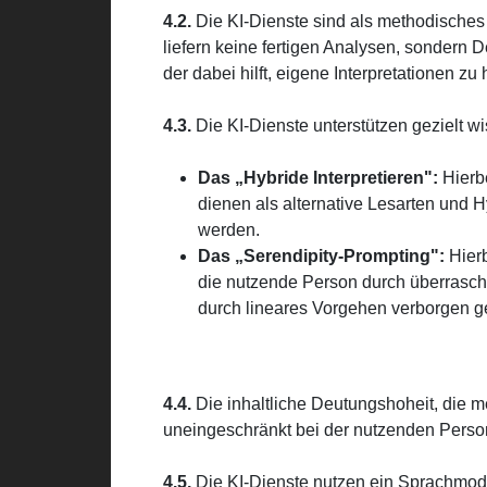
4.2.
Die KI-Dienste sind als methodisches 
liefern keine fertigen Analysen, sondern 
der dabei hilft, eigene Interpretationen z
4.3.
Die KI-Dienste unterstützen gezielt w
Das „Hybride Interpretieren":
Hierbe
dienen als alternative Lesarten und H
werden.
Das „Serendipity-Prompting":
Hierb
die nutzende Person durch überrasch
durch lineares Vorgehen verborgen g
4.4.
Die inhaltliche Deutungshoheit, die me
uneingeschränkt bei der nutzenden Person. D
4.5.
Die KI-Dienste nutzen ein Sprachmode