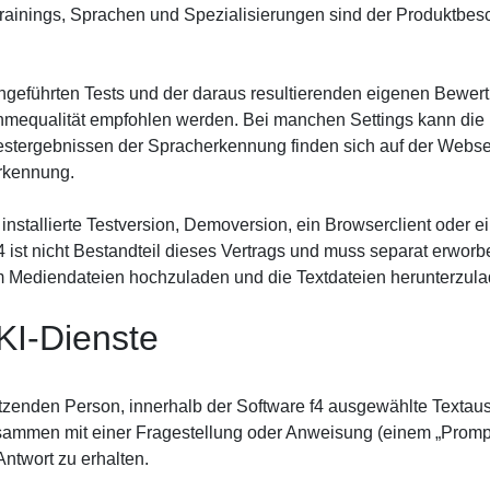
 Trainings, Sprachen und Spezialisierungen sind der Produktbe
geführten Tests und der daraus resultierenden eigenen Bewertu
nahmequalität empfohlen werden. Bei manchen Settings kann die
estergebnissen der Spracherkennung finden sich auf der Websei
erkennung.
installierte Testversion, Demoversion, ein Browserclient oder ei
 f4 ist nicht Bestandteil dieses Vertrags und muss separat erwor
 um Mediendateien hochzuladen und die Textdateien herunterzul
 KI-Dienste
zenden Person, innerhalb der Software f4 ausgewählte Textaussc
sammen mit einer Fragestellung oder Anweisung (einem „Promp
Antwort zu erhalten.