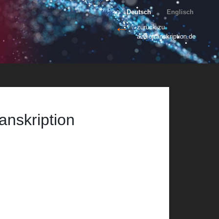
Deutsch
Englisch
←
zurück zu
audiotranskription.de
anskription